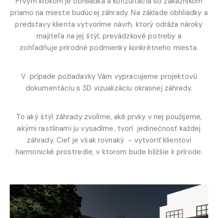
Prvým krokom je obhliadka a konzultácia so zákazníkom
priamo na mieste budúcej záhrady. Na základe obhliadky a
predstavy klienta vytvoríme návrh, ktorý odráža nároky
majiteľa na jej štýl, prevádzkové potreby a
zohľadňuje prírodné podmienky konkrétneho miesta.
V prípade požiadavky Vám vypracujeme projektovú
dokumentáciu s 3D vizualizáciu okrasnej záhrady.
To aký štýl záhrady zvolíme, aké prvky v nej použijeme,
akými rastlinami ju vysadíme, tvorí jedinečnosť každej
záhrady. Cieľ je však rovnaký - vytvoriť klientovi
harmonické prostredie, v ktorom bude bližšie k prírode.