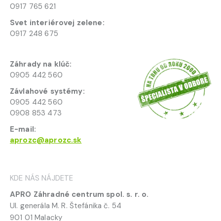
0917 765 621
Svet interiérovej zelene:
0917 248 675
Záhrady na klúč:
0905 442 560
Závlahové systémy:
0905 442 560
0908 853 473
E-mail:
aprozc@aprozc.sk
KDE NÁS NÁJDETE
APRO Záhradné centrum spol. s. r. o.
Ul. generála M. R. Štefánika č. 54
901 01 Malacky