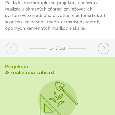
Poskytujeme komplexnú projekciu, dodávku a
„Vaša spokojnosť je naším
realizáciu okrasných záhrad, zavlažovacích
cieľom“.
systémov, záhradného osvetlenia, automatických
kosačiek, zelených striech, okrasných jazierok,
oporných kamenných múrikov a skaliek.
01
/
02
Projekcia
& realizácia záhrad