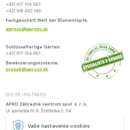
+421 917 194 987
+421 918 462 148
Fachgeschäft Welt der Blumentöpfe:
aprozc@aprozc.sk
Schlüsselfertige Gärten:
+421 917 194 987
Bewässerungssysteme:
prosek@aprozc.sk
WO SIE UNS FINDEN
APRO Záhradné centrum spol. s. r. o.
Ul. generála M. R. Štefánika č. 54
901 01 Malacky
Vaše nastavenie cookies